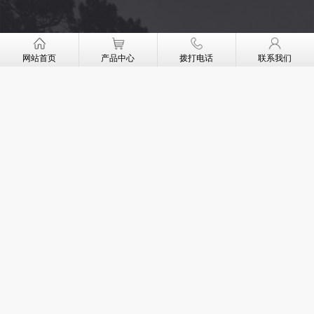
欧缔曼
·新闻资讯
网站首页
产品中心
拨打电话
联系我们
为您带来行业内最新资讯以及公司内最新活动与产品上新通知。精装入
户新体验。
选防盗门看5个指标
如何在种类繁多的防盗门市场中挑选合格的产品?要看
以下五个指标。
如何正确分辨防盗门和钢木门呢?
很多消费者在购买防盗门的时候，经常会走入这样的误
区，错把钢木门当成了实木门。
READ MORE