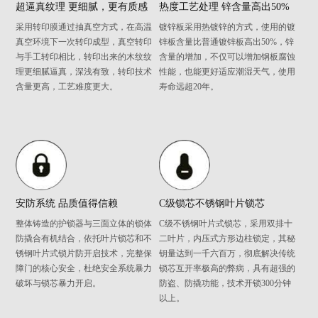
超逼真纹理 更细腻，更有质感
热度工艺处理 锌含量高出50%
采用转印膜通过抽真空方式，在高温
镀锌板采用热镀锌的方式，使用的镀
真空环境下一次转印成型，真空转印
锌板含量比普通镀锌板高出50%，锌
与手工转印相比，转印出来的木纹纹
含量的增加，不仅可以增加钢板腐蚀
理更细腻逼真，深浅有致，转印技术
性能，也能更好适应潮湿天气，使用
含量更高，工艺难度更大。
寿命远超20年。
安防系统 品质值得信赖
C级锁芯不锈钢叶片锁芯
整体铸造的护锁器与三面立体的锁体
C级不锈钢叶片式锁芯，采用双排十
防撬合有机结合，依托叶片锁芯和不
二叶片，内压式方形边柱锁定，其秘
锈钢叶片式锁片防开启技术，完整保
钥量达到一千六百万，彻底解决传统
障门的核心安全，杜绝安全系统暴力
锁芯互开率极高的弊病，具有超强的
破坏与锁芯暴力开启。
防盗、防撬功能，技术开锁300分钟
以上。