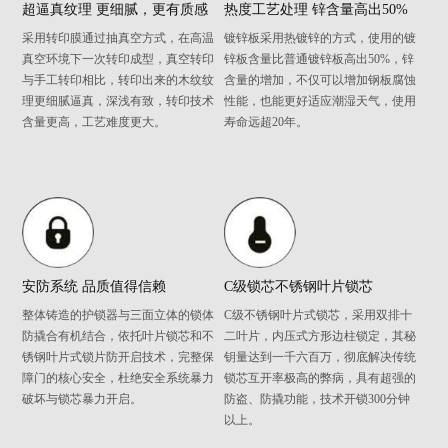
超逼真纹理 更细腻，更有质感
热度工艺处理 锌含量高出50%
采用转印膜通过抽真空方式，在高温
镀锌板采用热镀锌的方式，使用的镀
真空环境下一次转印成型，真空转印
锌板含量比普通镀锌板高出50%，锌
与手工转印相比，转印出来的木纹纹
含量的增加，不仅可以增加钢板腐蚀
理更细腻逼真，深浅有致，转印技术
性能，也能更好适应潮湿天气，使用
含量更高，工艺难度更大。
寿命远超20年。
安防系统 品质值得信赖
C级锁芯不锈钢叶片锁芯
整体铸造的护锁器与三面立体的锁体
C级不锈钢叶片式锁芯，采用双排十
防撬合有机结合，依托叶片锁芯和不
二叶片，内压式方形边柱锁定，其秘
锈钢叶片式锁片防开启技术，完整保
钥量达到一千六百万，彻底解决传统
障门的核心安全，杜绝安全系统暴力
锁芯互开率极高的弊病，具有超强的
破坏与锁芯暴力开启。
防盗、防撬功能，技术开锁300分钟
以上。